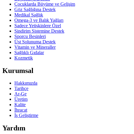
Çocuklarda Büyüme ve Gelişim
Göz Sağlığına Destek
Medikal Sağlık
Omega-3 ve Balık Yağları
Sadece Yetişkinlere Özel
Sindirim Sistemine Destek
Sporcu Besinleri
Üst Solunuma Destek
Vitamin ve Mineraller
Sağlıklı Gıdalar
Kozmetik
Kurumsal
Hakkımızda
Tarihçe
Ar-Ge
Üretim
Kalite
İhracat
İş Geliştirme
Yardım