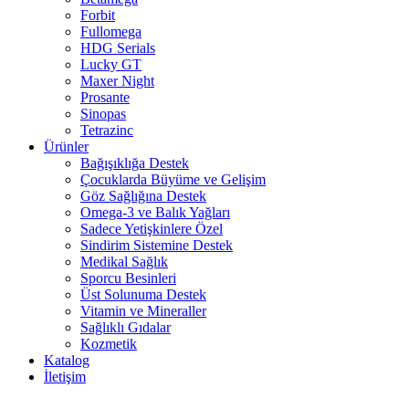
Forbit
Fullomega
HDG Serials
Lucky GT
Maxer Night
Prosante
Sinopas
Tetrazinc
Ürünler
Bağışıklığa Destek
Çocuklarda Büyüme ve Gelişim
Göz Sağlığına Destek
Omega-3 ve Balık Yağları
Sadece Yetişkinlere Özel
Sindirim Sistemine Destek
Medikal Sağlık
Sporcu Besinleri
Üst Solunuma Destek
Vitamin ve Mineraller
Sağlıklı Gıdalar
Kozmetik
Katalog
İletişim