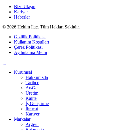
Bize Ulaşın
Kariyer
Haberler
© 2026 Hekim İlaç. Tüm Hakları Saklıdır.
Gizlilik Politikası
Kullanım Koşulları
Çerez Politikası
Aydınlatma Metni
Kurumsal
Hakkımızda
Tarihçe
Ar-Ge
Üretim
Kalite
İş Geliştirme
İhracat
Kariyer
Markalar
Argivit
Betamega