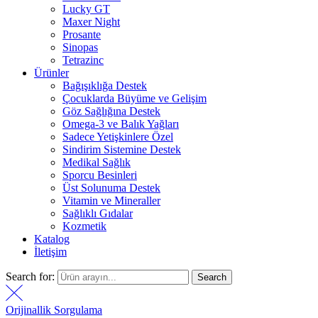
Lucky GT
Maxer Night
Prosante
Sinopas
Tetrazinc
Ürünler
Bağışıklığa Destek
Çocuklarda Büyüme ve Gelişim
Göz Sağlığına Destek
Omega-3 ve Balık Yağları
Sadece Yetişkinlere Özel
Sindirim Sistemine Destek
Medikal Sağlık
Sporcu Besinleri
Üst Solunuma Destek
Vitamin ve Mineraller
Sağlıklı Gıdalar
Kozmetik
Katalog
İletişim
Search for:
Search
Orijinallik Sorgulama