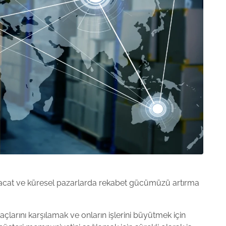
hracat ve küresel pazarlarda rekabet gücümüzü artırma
açlarını karşılamak ve onların işlerini büyütmek için