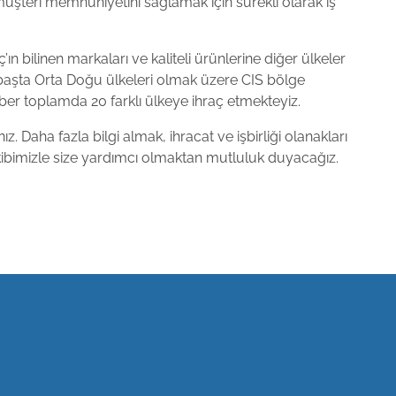
müşteri memnuniyetini sağlamak için sürekli olarak iş
’ın bilinen markaları ve kaliteli ürünlerine diğer ülkeler
 başta Orta Doğu ülkeleri olmak üzere CIS bölge
raber toplamda 20 farklı ülkeye ihraç etmekteyiz.
 Daha fazla bilgi almak, ihracat ve işbirliği olanakları
ibimizle size yardımcı olmaktan mutluluk duyacağız.