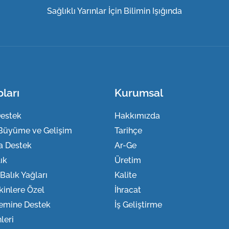
Sağlıklı Yarınlar İçin Bilimin Işığında
ları
Kurumsal
Destek
Hakkımızda
Büyüme ve Gelişim
Tarihçe
a Destek
Ar-Ge
ık
Üretim
alık Yağları
Kalite
kinlere Özel
İhracat
temine Destek
İş Geliştirme
leri