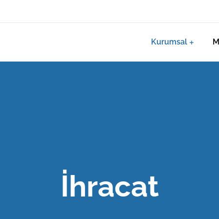
Kurumsal
M
İhracat