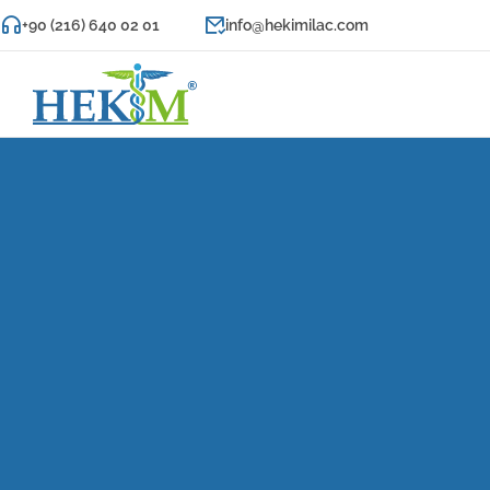
+90 (216) 640 02 01
info@hekimilac.com
Hekim
İlaç
Sağlığınız
Hekim'e
Emanet