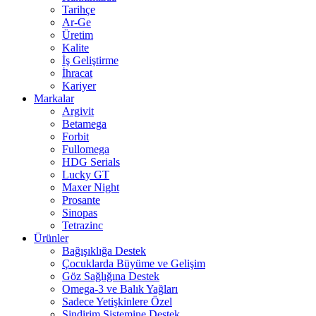
Tarihçe
Ar-Ge
Üretim
Kalite
İş Geliştirme
İhracat
Kariyer
Markalar
Argivit
Betamega
Forbit
Fullomega
HDG Serials
Lucky GT
Maxer Night
Prosante
Sinopas
Tetrazinc
Ürünler
Bağışıklığa Destek
Çocuklarda Büyüme ve Gelişim
Göz Sağlığına Destek
Omega-3 ve Balık Yağları
Sadece Yetişkinlere Özel
Sindirim Sistemine Destek