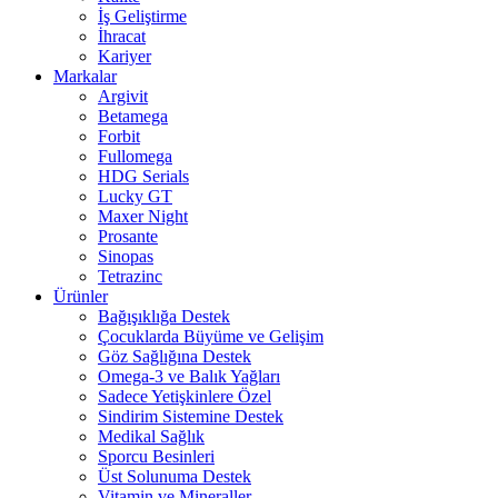
İş Geliştirme
İhracat
Kariyer
Markalar
Argivit
Betamega
Forbit
Fullomega
HDG Serials
Lucky GT
Maxer Night
Prosante
Sinopas
Tetrazinc
Ürünler
Bağışıklığa Destek
Çocuklarda Büyüme ve Gelişim
Göz Sağlığına Destek
Omega-3 ve Balık Yağları
Sadece Yetişkinlere Özel
Sindirim Sistemine Destek
Medikal Sağlık
Sporcu Besinleri
Üst Solunuma Destek
Vitamin ve Mineraller