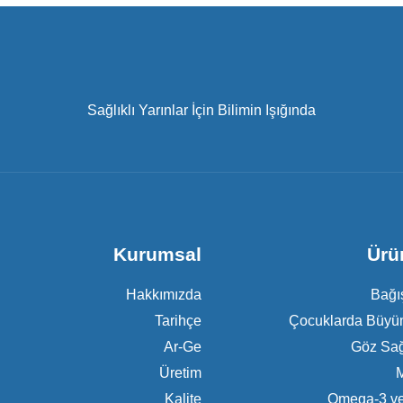
Sağlıklı Yarınlar İçin Bilimin Işığında
Kurumsal
Ürü
Hakkımızda
Bağı
Tarihçe
Çocuklarda Büyü
Ar-Ge
Göz Sağ
Üretim
M
Kalite
Omega-3 ve 