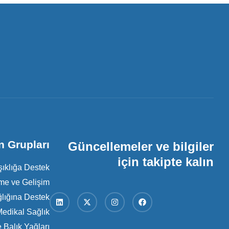
n Grupları
Güncellemeler ve bilgiler
için takipte kalın
şıklığa Destek
me ve Gelişim
lığına Destek
edikal Sağlık
Balık Yağları