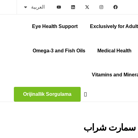
العربية
Eye Health Support
Exclusively for Adul
Omega-3 and Fish Oils
Medical Health
Vitamins and Miner
Orijinallik Sorgulama
 سمارت شراب