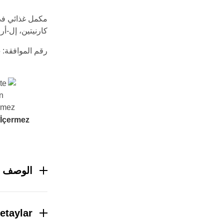
مكمل غذائي في
كارنيتين، إل-أر
رقم الموافقة: 007745-27.05.2025
 İçermez
الوصف
etaylar