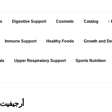
ts
Digestive Support
Cosmetic
Catalog
Immune Support
Healthy Foods
Growth and De
als
Upper Respiratory Support
Sports Nutrition
أرجيفيت