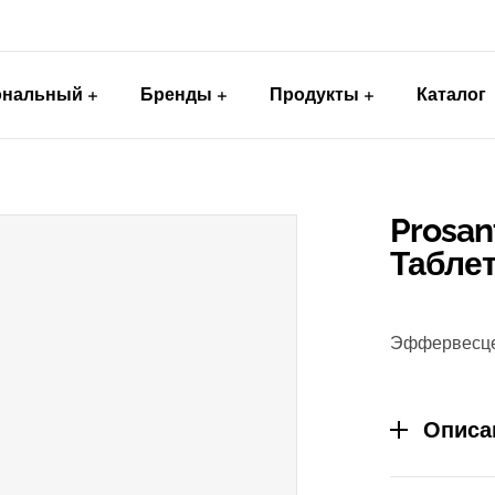
ональный
Бренды
Продукты
Каталог
Prosa
Табле
Эффервесцен
Описа