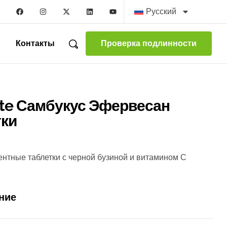
Русский
Контакты
Проверка подлинности
nte Самбукус Эфервесан
тки
тные таблетки с черной бузиной и витамином С
ние