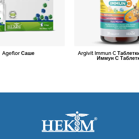
Ageflor Саше
Argivit Immun C Таблетк
Иммун С Таблетк