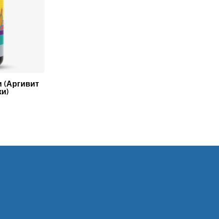
и (Аргивит
и)