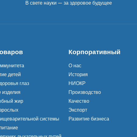
В свете науки — за здоровое будущее
товаров
Корпоративный
ммунитета
О нас
тие детей
История
доровья глаз
НИОКР
 изделия
Производство
ыбный жир
Качество
взрослых
Экспорт
ищеварительной системы
Развитие бизнеса
питание
ерхних дыхательных путей