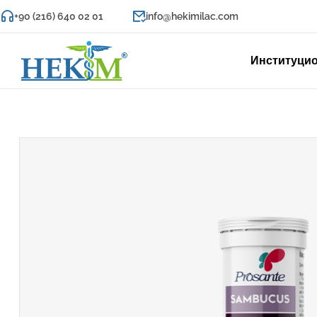
+90 (216) 640 02 01
info@hekimilac.com
Институци
Hekim
Фармацевтика
Подготовка
к
будущему