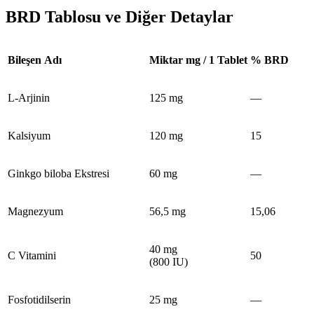
BRD Tablosu ve Diğer Detaylar
Bileşen Adı
Miktar mg / 1 Tablet
% BRD
L-Arjinin
125 mg
—
Kalsiyum
120 mg
15
Ginkgo biloba Ekstresi
60 mg
—
Magnezyum
56,5 mg
15,06
40 mg
C Vitamini
50
(800 IU)
Fosfotidilserin
25 mg
—