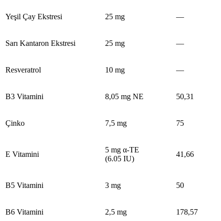
Yeşil Çay Ekstresi
25 mg
—
Sarı Kantaron Ekstresi
25 mg
—
Resveratrol
10 mg
—
B3 Vitamini
8,05 mg NE
50,31
Çinko
7,5 mg
75
5 mg α-TE
E Vitamini
41,66
(6.05 IU)
B5 Vitamini
3 mg
50
B6 Vitamini
2,5 mg
178,57