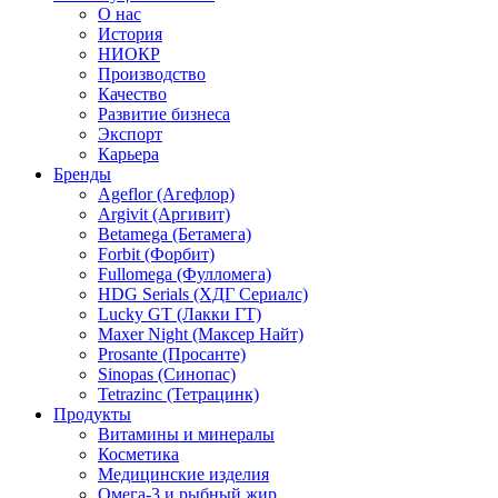
О нас
История
НИОКР
Производство
Качество
Развитие бизнеса
Экспорт
Карьера
Бренды
Ageflor (Агефлор)
Argivit (Аргивит)
Betamega (Бетамега)
Forbit (Форбит)
Fullomega (Фулломега)
HDG Serials (ХДГ Сериалс)
Lucky GT (Лакки ГТ)
Maxer Night (Максер Найт)
Prosante (Просанте)
Sinopas (Синопас)
Tetrazinc (Тетрацинк)
Продукты
Витамины и минералы
Косметика
Медицинские изделия
Омега-3 и рыбный жир