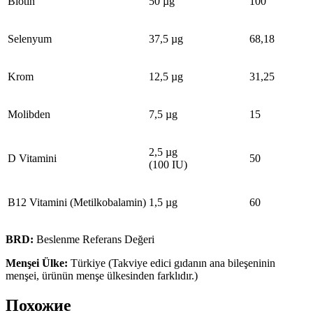
Biotin
50 µg
100
Selenyum
37,5 µg
68,18
Krom
12,5 µg
31,25
Molibden
7,5 µg
15
2,5 µg
D Vitamini
50
(100 IU)
B12 Vitamini (Metilkobalamin)
1,5 µg
60
BRD:
Beslenme Referans Değeri
Menşei Ülke:
Türkiye (Takviye edici gıdanın ana bileşeninin
menşei, ürünün menşe ülkesinden farklıdır.)
Похожие