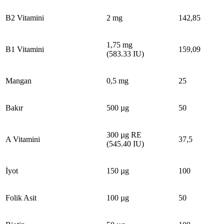
B2 Vitamini
2 mg
142,85
1,75 mg
B1 Vitamini
159,09
(583.33 IU)
Mangan
0,5 mg
25
Bakır
500 µg
50
300 µg RE
A Vitamini
37,5
(545.40 IU)
İyot
150 µg
100
Folik Asit
100 µg
50